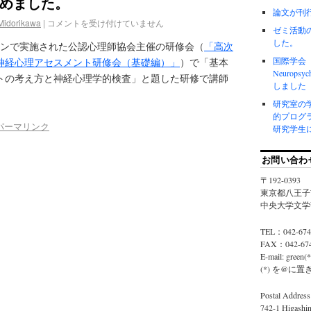
めました。
論文が刊
Midorikawa
|
コメントを受け付けていません
ゼミ活動
した。
ンラインで実施された公認心理師協会主催の研修会（
「高次
国際学会（Int
神経心理アセスメント研修会（基礎編）」
）で「基本
Neuropsyc
トの考え方と神経心理学的検査」と題した研修で講師
しました
研究室の
的プログラ
パーマリンク
研究学生
お問い合わせ 
〒192-0393
東京都八王子
中央大学文学部
TEL：042-6
FAX：042-6
E-mail: green(*
(*) を@に
Postal Address
742-1 Higashin