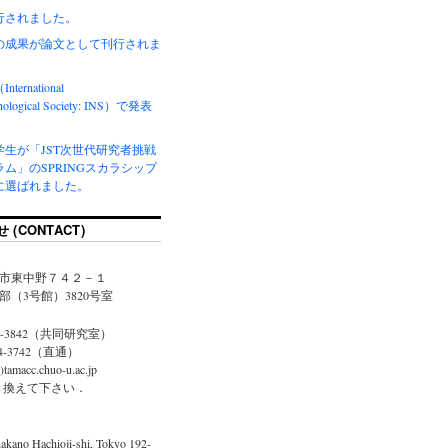
行されました。
の成果が論文として刊行されま
ernational
hological Society: INS）で発表
学生が「JST次世代研究者挑戦
ム」のSPRINGスカラシップ
に選ばれました。
(CONTACT)
市東中野７４２－１
（3号館）3820号室
74-3842（共同研究室）
74-3742（直通）
)tamacc.chuo-u.ac.jp
置き換えて下さい．
akano Hachioji-shi, Tokyo 192-