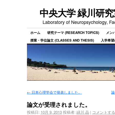
中央大学 緑川研
Laboratory of Neuropsychology, Fac
ホーム
研究テーマ (RESEARCH TOPICS)
メンバ
授業・学位論文 (CLASSES AND THESIS)
入学希望の
←
日本心理学会で発表しました。
論
論文が受理されました。
投稿日:
10月 9, 2013
投稿者:
緑川 晶
|
コメントす